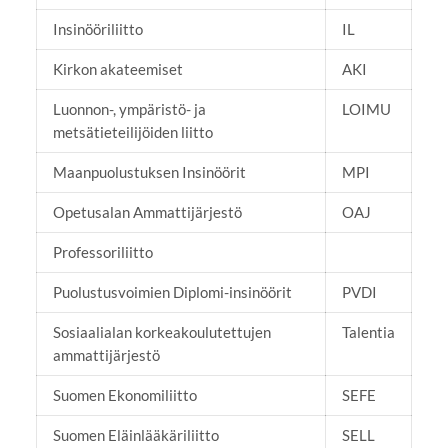
Insinööriliitto
IL
Kirkon akateemiset
AKI
Luonnon-, ympäristö- ja
LOIMU
metsätieteilijöiden liitto
Maanpuolustuksen Insinöörit
MPI
Opetusalan Ammattijärjestö
OAJ
Professoriliitto
Puolustusvoimien Diplomi-insinöörit
PVDI
Sosiaalialan korkeakoulutettujen
Talentia
ammattijärjestö
Suomen Ekonomiliitto
SEFE
Suomen Eläinlääkäriliitto
SELL