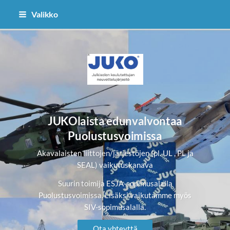
Siirry
Valikko
sivun
sisältöön
JUKO ry - pl. UL ja PL
JUKOlaista edunvalvontaa
Puolustusvoimissa
Akavalaisten liittojen/järjestöjen (pl. UL , PL ja
SEAL) vaikutuskanava
Suurin toimija ESJA-sopimusalalla
Puolustusvoimissa. Lisäksi vaikutamme myös
SIV-sopimusalalla.
Ota yhteyttä