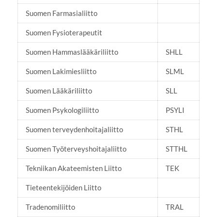
Suomen Farmasialiitto
Suomen Fysioterapeutit
Suomen Hammaslääkäriliitto
SHLL
Suomen Lakimiesliitto
SLML
Suomen Lääkäriliitto
SLL
Suomen Psykologiliitto
PSYLI
Suomen terveydenhoitajaliitto
STHL
Suomen Työterveyshoitajaliitto
STTHL
Tekniikan Akateemisten Liitto
TEK
Tieteentekijöiden Liitto
Tradenomiliitto
TRAL