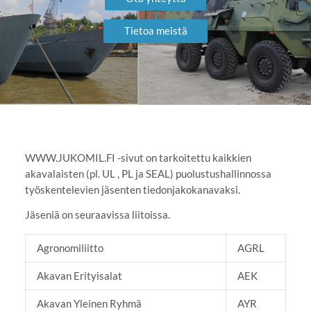
Tietoa meistä
WWW.JUKOMIL.FI -sivut on tarkoitettu kaikkien
akavalaisten (pl. UL , PL ja SEAL) puolustushallinnossa
työskentelevien jäsenten tiedonjakokanavaksi.
Jäseniä on seuraavissa liitoissa.
Agronomiliitto
AGRL
Akavan Erityisalat
AEK
Akavan Yleinen Ryhmä
AYR