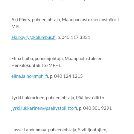
Aki Pöyry, puheenjohtaja, Maanpuolustuksen insinöörit
MPI
aki.poyry@kolumbus.fi
, p. 045 117 3331
Elina Laiho, puheenjohtaja, Maanpuolustuksen
Henkilökuntaliitto MPHL
elina.laiho@mphl.fi
, p. 040 124 1215
Jyrki Lukkarinen, puheenjohtaja, Päällystöliitto
jyrki.lukkarinen@paallystoliitto.fi
, p. 040 301 9291
Lasse Lahdenmaa, puheenjohtaja, Siviilijohtajien,