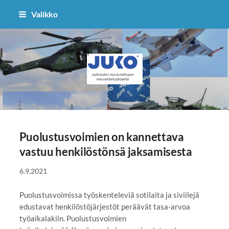
Siirry
Valikko
sivun
sisältöön
JUKO ry - pl. UL ja PL
Puolustusvoimien on kannettava
vastuu henkilöstönsä jaksamisesta
6.9.2021
Puolustusvoimissa työskenteleviä sotilaita ja siviilejä
edustavat henkilöstöjärjestöt peräävät tasa-arvoa
työaikalakiin. Puolustusvoimien