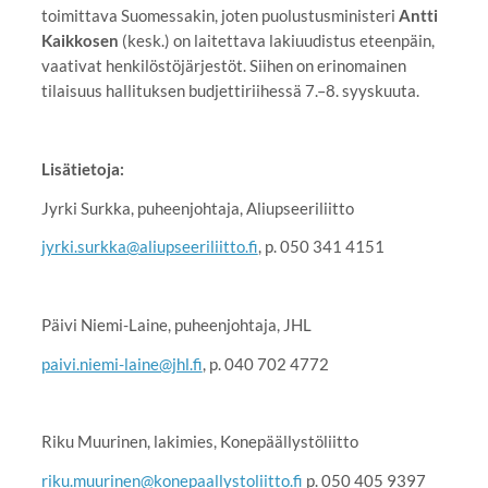
toimittava Suomessakin, joten puolustusministeri
Antti
Kaikkosen
(kesk.) on laitettava lakiuudistus eteenpäin,
vaativat henkilöstöjärjestöt. Siihen on erinomainen
tilaisuus hallituksen budjettiriihessä 7.–8. syyskuuta.
Lisätietoja:
Jyrki Surkka, puheenjohtaja, Aliupseeriliitto
jyrki.surkka@aliupseeriliitto.fi
, p. 050 341 4151
Päivi Niemi-Laine, puheenjohtaja, JHL
paivi.niemi-laine@jhl.fi
, p. 040 702 4772
Riku Muurinen, lakimies, Konepäällystöliitto
riku.muurinen@konepaallystoliitto.fi
p. 050 405 9397