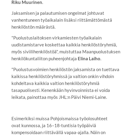
Riku Muurinen
.
Jaksamisen ja palautumisen ongelmat johtuvat
vanhentuneen työaikalain lisäksi riittämättömästä
henkilöstön määrästä.
"Puolustuslaitoksen virkamiesten työaikalain
uudistamistarve koskettaa kaikkia henkilöstöryhmiä,
myös siviilihenkilöstöä", muistuttaa Maanpuolustuksen
henkilökuntaliiton puheenjohtaja
Elina Laiho
.
"Puolustusvoimien henkilöstön jaksamista on tuettava
kaikissa henkilöstöryhmissä ja valtion onkin vihdoin
kohdeltava kaikkia valtion henkilöstöryhmiä
tasapuolisesti. Kenenkään hyvinvoinnista ei voida
leikata, painottaa myös JHL:n Päivi Niemi-Laine.
Esimerkiksi muissa Pohjoismaissa työolosuhteet
ovat kunnossa, ja 16–18-tuntisia työpäiviä
kompensoidaan riittävällä vapaa-ajalla. Näin on