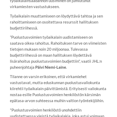
työaikalainsäädännön uusiminen on jumiutunut
virkamiesten vastustukseen.
Työaikalain muuttamiseen on löydyttävä tahtoa ja sen
rahoittamiseen on osoitettava resurssit hallituksen
budjettiriihessä.
”Puolustusvoimien työaikalain uudistamiseen on
saatava oikea rahoitus. Rahoituksen tarve on viimeisten
tietojen mukaan noin 20 miljoonaa. Tulevassa
budjettiriihessä on maan hallituksen löydettävä
lisärahoitus puolustusvoimien budjettiin", vaatii JHL:n
puheenjohtaja
Päivi Niemi-Laine
.
Tilanne on varsin erikoinen, että virkamiehet
vastustavat, mutta eduskunnan puolustusvaliokunta
kiirehtii työaikalain päivittämistä. Erityisesti valiokunta
nostaa esille Puolustusvoimien henkilöstön kärsimän
epätasa-arvon suhteessa muihin valtion työntekijöihin.
"Puolustusvoimien henkilöstö unohdettiin
uudistettaessa yleistä työaikalakia, joka astui voimaan