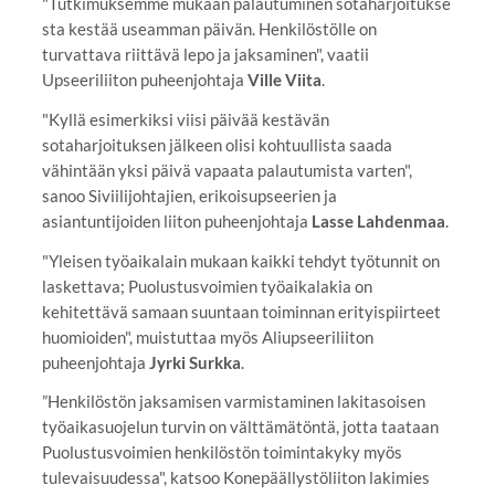
"Tutkimuksemme mukaan palautuminen sotaharjoitukse
sta kestää useamman päivän. Henkilöstölle on
turvattava riittävä lepo ja jaksaminen", vaatii
Upseeriliiton puheenjohtaja
Ville Viita
.
"Kyllä esimerkiksi viisi päivää kestävän
sotaharjoituksen jälkeen olisi kohtuullista saada
vähintään yksi päivä vapaata palautumista varten",
sanoo Siviilijohtajien, erikoisupseerien ja
asiantuntijoiden liiton puheenjohtaja
Lasse Lahdenmaa
.
"Yleisen työaikalain mukaan kaikki tehdyt työtunnit on
laskettava; Puolustusvoimien työaikalakia on
kehitettävä samaan suuntaan toiminnan erityispiirteet
huomioiden", muistuttaa myös Aliupseeriliiton
puheenjohtaja
Jyrki Surkka
.
”Henkilöstön jaksamisen varmistaminen lakitasoisen
työaikasuojelun turvin on välttämätöntä, jotta taataan
Puolustusvoimien henkilöstön toimintakyky myös
tulevaisuudessa", katsoo Konepäällystöliiton lakimies